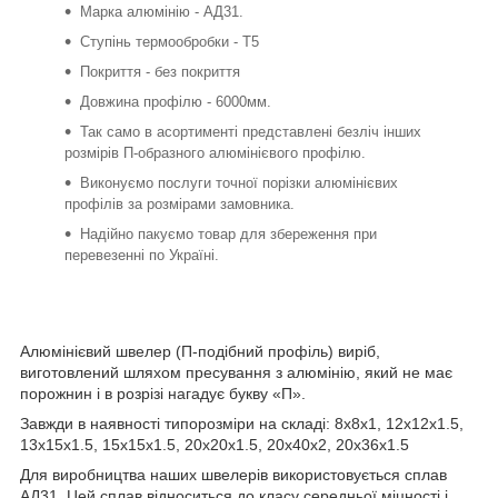
Марка алюмінію - АД31.
Ступінь термообробки - Т5
Покриття - без покриття
Довжина профілю - 6000мм.
Так само в асортименті представлені безліч інших
розмірів П-образного алюмінієвого профілю.
Виконуємо послуги точної порізки алюмінієвих
профілів за розмірами замовника.
Надійно пакуємо товар для збереження при
перевезенні по Україні.
Алюмінієвий швелер (П-подібний профіль) виріб,
виготовлений шляхом пресування з алюмінію, який не має
порожнин і в розрізі нагадує букву «П».
Завжди в наявності типорозміри на складі: 8х8х1, 12х12х1.5,
13х15х1.5, 15х15х1.5, 20х20х1.5, 20х40х2, 20х36х1.5
Для виробництва наших швелерів використовується сплав
АД31. Цей сплав відноситься до класу середньої міцності і