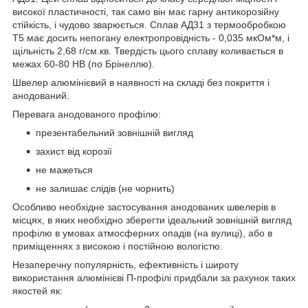
високої пластичності, так само він має гарну антикорозійну
стійкість, і чудово зварюється. Сплав АД31 з термообробкою
Т5 має досить непогану електропровідність - 0,035 мкОм*м, і
щільність 2,68 г/см.кв. Твердість цього сплаву коливається в
межах 60-80 НВ (по Брінеллю).
Швелер алюмінієвий в наявності на складі без покриття і
анодований.
Перевага анодованого профілю:
презентабельний зовнішній вигляд
захист від корозії
не мажеться
не залишає слідів (не чорнить)
Особливо необхідне застосування анодованих швелерів в
місцях, в яких необхідно зберегти ідеальний зовнішній вигляд
профілю в умовах атмосферних опадів (на вулиці), або в
приміщеннях з високою і постійною вологістю.
Незаперечну популярність, ефективність і широту
використання алюмінієві П-профілі придбали за рахунок таких
якостей як: