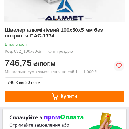
Швелер алюмінієвий 100х50х5 мм без
покриття ПАС-1734
В наявності
Код: 032_100х50х5
Опт і роздріб
746,75
₴/пог.м
Мінімальна сума замовлення на сайті — 1 000 ₴
746 ₴
від 30 пог.м
Купити