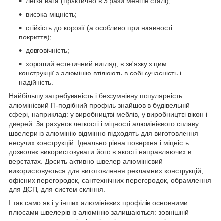
легка вага (практично в 3 рази менше сталі);
висока міцність;
стійкість до корозії (а особливо при наявності
покриття);
довговічність;
хороший естетичний вигляд, в зв'язку з цим
конструкції з алюмінію втілюють в собі сучасність і
надійність.
Найбільшу затребуваність і безсумнівну популярність
алюмінієвий П-подібний профіль знайшов в будівельній
сфері, наприклад: у виробництві меблів, у виробництві вікон і
дверей. За рахунок легкості і міцності алюмінієвого сплаву
швелери із алюмінію відмінно підходять для виготовлення
несучих конструкцій. Ідеально рівна поверхня і міцність
дозволяє використовувати його в якості направляючих в
верстатах. Досить активно швелер алюмінієвий
використовується для виготовлення рекламних конструкцій,
офісних перегородок, сантехнічних перегородок, обрамлення
для ДСП, для систем скління.
І так само як і у інших алюмінієвих профілів основними
плюсами швелерів із алюмінію залишаються: зовнішній