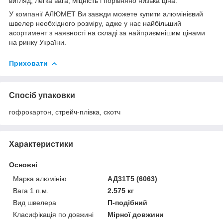
вигляд, легка вага, міцність і порівняно низька ціна.
У компанії АЛЮМЕТ Ви завжди можете купити алюмінієвий
швелер необхідного розміру, адже у нас найбільший
асортимент з наявності на складі за найприємнішим цінами
на ринку України.
Приховати
Спосіб упаковки
гофрокартон, стрейч-плівка, скотч
Характеристики
Основні
Марка алюмінію
АД31Т5 (6063)
Вага 1 п.м.
2.575 кг
Вид швелера
П-подібний
Класифікація по довжині
Мірної довжини