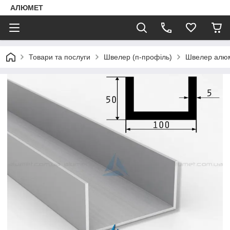
АЛЮМЕТ
Товари та послуги
Швелер (п-профіль)
Швелер алюм