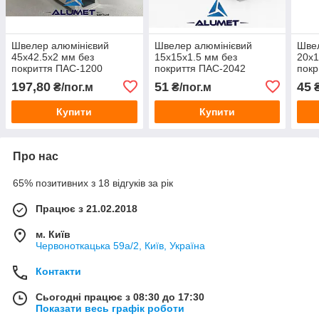
Швелер алюмінієвий
Швелер алюмінієвий
Швел
45х42.5х2 мм без
15х15х1.5 мм без
20х1
покриття ПАС-1200
покриття ПАС-2042
покр
197,80
51
45
₴/пог.м
₴/пог.м
₴
Купити
Купити
Про нас
65% позитивних з 18 відгуків за рік
Працює з 21.02.2018
м. Київ
Червоноткацька 59а/2, Київ, Україна
Контакти
Сьогодні працює з 08:30 до 17:30
Показати весь графік роботи