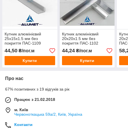
Кутник алюмінієвий
Кутник алюмінієвий
Кутн
25х15х1.5 мм без
20х20х1.5 мм без
20х2
покриття ПАС-1109
покриття ПАС-1102
ПАС
(БПО-3146)
(БПО-1249)
44,50
44,24
58,
₴/пог.м
₴/пог.м
Купити
Купити
Про нас
67% позитивних з 19 відгуків за рік
Працює з 21.02.2018
м. Київ
Червоноткацька 59а/2, Київ, Україна
Контакти