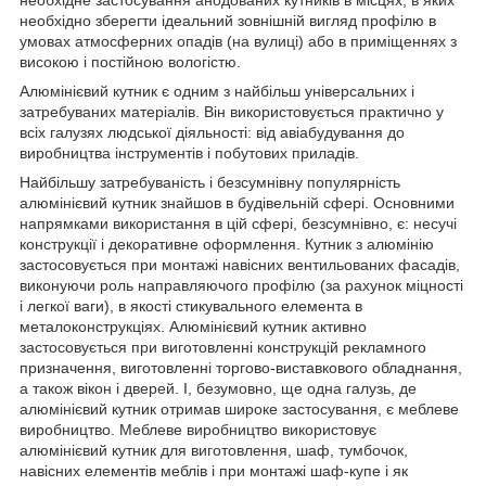
необхідно зберегти ідеальний зовнішній вигляд профілю в
умовах атмосферних опадів (на вулиці) або в приміщеннях з
високою і постійною вологістю.
Алюмінієвий кутник є одним з найбільш універсальних і
затребуваних матеріалів. Він використовується практично у
всіх галузях людської діяльності: від авіабудування до
виробництва інструментів і побутових приладів.
Найбільшу затребуваність і безсумнівну популярність
алюмінієвий кутник знайшов в будівельній сфері. Основними
напрямками використання в цій сфері, безсумнівно, є: несучі
конструкції і декоративне оформлення. Кутник з алюмінію
застосовується при монтажі навісних вентильованих фасадів,
виконуючи роль направляючого профілю (за рахунок міцності
і легкої ваги), в якості стикувального елемента в
металоконструкціях. Алюмінієвий кутник активно
застосовується при виготовленні конструкцій рекламного
призначення, виготовленні торгово-виставкового обладнання,
а також вікон і дверей. І, безумовно, ще одна галузь, де
алюмінієвий кутник отримав широке застосування, є меблеве
виробництво. Меблеве виробництво використовує
алюмінієвий кутник для виготовлення, шаф, тумбочок,
навісних елементів меблів і при монтажі шаф-купе і як