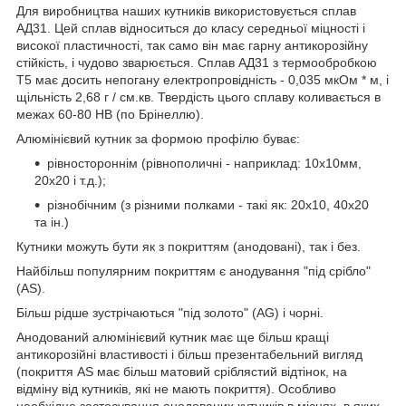
Для виробництва наших кутників використовується сплав
АД31. Цей сплав відноситься до класу середньої міцності і
високої пластичності, так само він має гарну антикорозійну
стійкість, і чудово зварюється. Сплав АД31 з термообробкою
Т5 має досить непогану електропровідність - 0,035 мкОм * м, і
щільність 2,68 г / см.кв. Твердість цього сплаву коливається в
межах 60-80 НВ (по Брінеллю).
Алюмінієвий кутник за формою профілю буває:
рівностороннім (рівнополичні - наприклад: 10х10мм,
20х20 і т.д.);
різнобічним (з різними полками - такі як: 20х10, 40х20
та ін.)
Кутники можуть бути як з покриттям (анодовані), так і без.
Найбільш популярним покриттям є анодування "під срібло"
(AS).
Більш рідше зустрічаються "під золото" (AG) і чорні.
Анодований алюмінієвий кутник має ще більш кращі
антикорозійні властивості і більш презентабельний вигляд
(покриття AS має більш матовий сріблястий відтінок, на
відміну від кутників, які не мають покриття). Особливо
необхідне застосування анодованих кутників в місцях, в яких