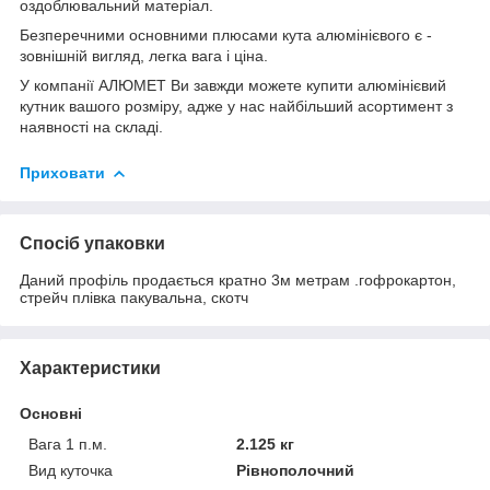
оздоблювальний матеріал.
Безперечними основними плюсами кута алюмінієвого є -
зовнішній вигляд, легка вага і ціна.
У компанії АЛЮМЕТ Ви завжди можете купити алюмінієвий
кутник вашого розміру, адже у нас найбільший асортимент з
наявності на складі.
Приховати
Спосіб упаковки
Даний профіль продається кратно 3м метрам .гофрокартон,
стрейч плівка пакувальна, скотч
Характеристики
Основні
Вага 1 п.м.
2.125 кг
Вид куточка
Рівнополочний