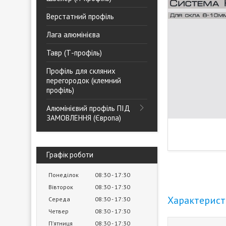
Верстатний профіль
Лага алюмінієва
Тавр (Т-профіль)
Профіль для скляних
перегородок (клемний
профіль)
Алюмінієвий профіль ПІД
ЗАМОВЛЕННЯ (Європа)
Графік роботи
Понеділок
08:30
17:30
Вівторок
08:30
17:30
Характерис
Середа
08:30
17:30
Четвер
08:30
17:30
Пʼятниця
08:30
17:30