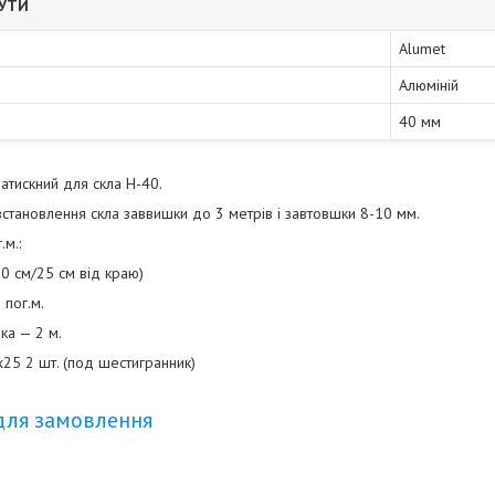
БУТИ
Alumet
Алюміній
40 мм
атискний для скла Н-40.
становлення скла заввишки до 3 метрів і завтовшки 8-10 мм.
.м.:
50 см/25 см від краю)
 пог.м.
ка — 2 м.
25 2 шт. (под шестигранник)
для замовлення