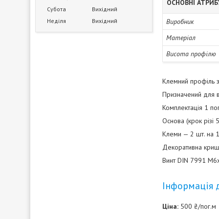
ОСНОВНІ АТРИ
Субота
Вихідний
Неділя
Вихідний
Виробник
Матеріал
Висота профілю
Клемний профіль з
Призначений для в
Комплектація 1 пог
Основа (крок різі 
Клеми — 2 шт. на 1
Декоративна криш
Винт DIN 7991 M6x
Інформація 
Ціна:
500 ₴/пог.м