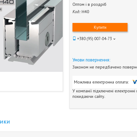
Оптом і в роздріб
Код:
Н40
Купити
+380 (95) 007-04-73
Законом не передбачено повернен
У компанії підключені електронні
покидаючи сайту.
тики