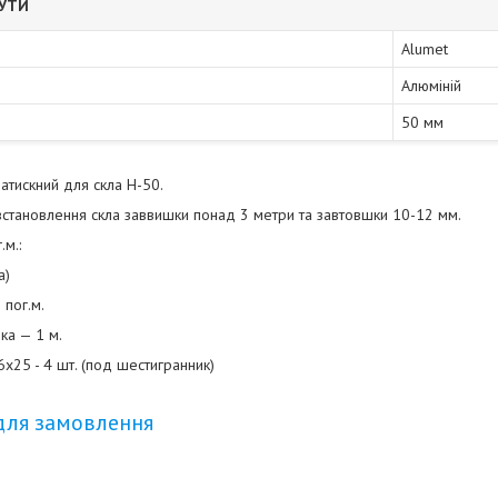
БУТИ
Alumet
Алюміній
50 мм
атискний для скла Н-50.
становлення скла заввишки понад 3 метри та завтовшки 10-12 мм.
.м.:
а)
 пог.м.
ка — 1 м.
x25 - 4 шт. (под шестигранник)
для замовлення