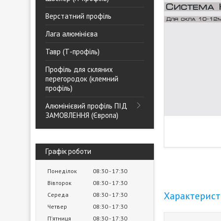
Верстатний профіль
Лага алюмінієва
Тавр (Т-профіль)
Профіль для скляних
перегородок (клемний
профіль)
Алюмінієвий профіль ПІД
ЗАМОВЛЕННЯ (Європа)
Графік роботи
Понеділок
08:30
17:30
Вівторок
08:30
17:30
Характерис
Середа
08:30
17:30
Четвер
08:30
17:30
Пʼятниця
08:30
17:30