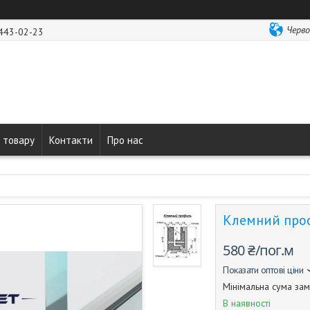
Черво
 443-02-23
 товару
Контакти
Про нас
Клемний проф
580 ₴/пог.м
Показати оптові ціни
Мінімальна сума зам
В наявності