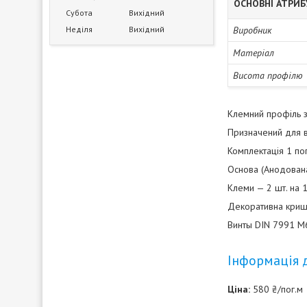
ОСНОВНІ АТРИ
Субота
Вихідний
Неділя
Вихідний
Виробник
Матеріал
Висота профілю
Клемний профіль з
Призначений для в
Комплектація 1 пог
Основа (Анодован
Клеми — 2 шт. на 1
Декоративна криш
Винты DIN 7991 M6
Інформація 
Ціна:
580 ₴/пог.м