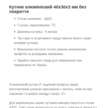
Кутник алюмінієвий 40х30х3 мм без
покриття
Сплав алюмінію - АД31.
Ступінь термообробки: Т5
Довжина кутника - 6 метрів
Так само в асортименті представлені безліч інших
розмірів кутника.
Виконуємо послуги точної різання алюмінієвих
профілів за розмірами замовника.
Надійно пакуємо товар для збереження при
перевезенні по Україні.
Алюмінієвий кутник (Г-подібний профіль) виріб,
виготовлений шляхом пресування з металу, який не має
порожнин і в розрізі нагадує букву «Г».
Для виробництва наших кутників використовується сплав
АД31. Цей сплав відноситься до класу середньої міцності і