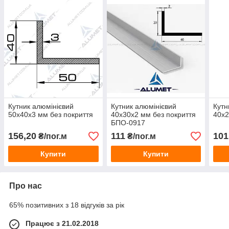
Кутник алюмінієвий
Кутник алюмінієвий
Кутн
50х40х3 мм без покриття
40х30х2 мм без покриття
40х2
БПО-0917
156,20
111
101
₴/пог.м
₴/пог.м
Купити
Купити
Про нас
65% позитивних з 18 відгуків за рік
Працює з 21.02.2018