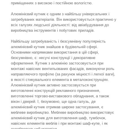
приміщеннях з високою і постійною вологістю.
Алюмінієвий кутник є одним з найбільш універсальних і
затребуваних матеріалів. Він використовується практично у
всіх галузях людської діяльності: від авіабудування до
виробництва інструментів і побутових приладів.
Найбільшу затребуваність і безсумнівну популярність
алюмінієвий кутник знайшов в будівельній сфері.
Основними напрямками використання в цій сфері,
безсумнівно, є: несучі конструкції і декоративне
оформлення. Кутник з алюмінію застосовується при
монтажі навісних вентильованих фасадів, виконуючи роль
направляючого профілю (за рахунок міцності і легкої ваги),
в якості стикувального елемента в металоконструкціях.
Алюмінієвий кутник активно застосовується при
виготовленні конструкцій рекламного призначення,
виготовленні торгово-виставкового обладнання, а також
вікон і дверей. І, безумовно, ще одна галузь, де
алюмінієвий кутник отримав широке застосування, є
меблеве виробництво. Меблеве виробництво використовує
алюмінієвий кутник для виготовлення шаф, тумбочок,
навісних елементів меблів і при монтажі шаф-купе, і як
оздоблювальний матеріал.