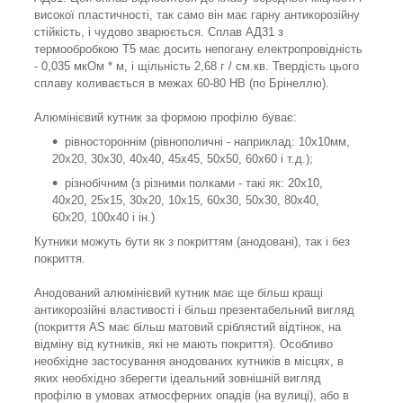
високої пластичності, так само він має гарну антикорозійну
стійкість, і чудово зварюється. Сплав АД31 з
термообробкою Т5 має досить непогану електропровідність
- 0,035 мкОм * м, і щільність 2,68 г / см.кв. Твердість цього
сплаву коливається в межах 60-80 НВ (по Брінеллю).
Алюмінієвий кутник за формою профілю буває:
рівностороннім (рівнополичні - наприклад: 10х10мм,
20х20, 30х30, 40х40, 45х45, 50х50, 60х60 і т.д.);
різнобічним (з різними полками - такі як: 20х10,
40х20, 25х15, 30х20, 10х15, 60х30, 50х30, 80х40,
60х20, 100х40 і ін.)
Кутники можуть бути як з покриттям (анодовані), так і без
покриття.
Анодований алюмінієвий кутник має ще більш кращі
антикорозійні властивості і більш презентабельний вигляд
(покриття AS має більш матовий сріблястий відтінок, на
відміну від кутників, які не мають покриття). Особливо
необхідне застосування анодованих кутників в місцях, в
яких необхідно зберегти ідеальний зовнішній вигляд
профілю в умовах атмосферних опадів (на вулиці), або в