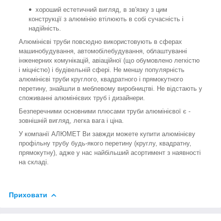
хороший естетичний вигляд, в зв'язку з цим
конструкції з алюмінію втілюють в собі сучасність і
надійність.
Алюмінієві труби повсюдно використовують в сферах
машинобудування, автомобілебудування, облаштуванні
інженерних комунікацій, авіаційної (що обумовлено легкістю
і міцністю) і будівельній сфері. Не меншу популярність
алюмінієві труби круглого, квадратного і прямокутного
перетину, знайшли в меблевому виробництві. Не відстають у
споживанні алюмінієвих труб і дизайнери.
Безперечними основними плюсами труби алюмінієвої є -
зовнішній вигляд, легка вага і ціна.
У компанії АЛЮМЕТ Ви завжди можете купити алюмінієву
профільну трубу будь-якого перетину (круглу, квадратну,
прямокутну), адже у нас найбільший асортимент з наявності
на складі.
Приховати