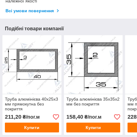
належної якості
Всі умови повернення
Подібні товари компанії
Труба алюмінієва 40х25х3
Труба алюмінієва 35х35х2
Труб
мм прямокутна без
мм без покриття
мм п
покриття
покр
211,20
158,40
228
₴/пог.м
₴/пог.м
Купити
Купити