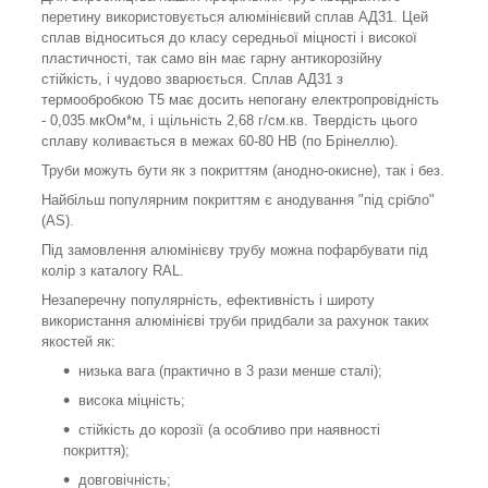
перетину використовується алюмінієвий сплав АД31. Цей
сплав відноситься до класу середньої міцності і високої
пластичності, так само він має гарну антикорозійну
стійкість, і чудово зварюється. Сплав АД31 з
термообробкою Т5 має досить непогану електропровідність
- 0,035 мкОм*м, і щільність 2,68 г/см.кв. Твердість цього
сплаву коливається в межах 60-80 НВ (по Брінеллю).
Труби можуть бути як з покриттям (анодно-окисне), так і без.
Найбільш популярним покриттям є анодування "під срібло"
(AS).
Під замовлення алюмінієву трубу можна пофарбувати під
колір з каталогу RAL.
Незаперечну популярність, ефективність і широту
використання алюмінієві труби придбали за рахунок таких
якостей як:
низька вага (практично в 3 рази менше сталі);
висока міцність;
стійкість до корозії (а особливо при наявності
покриття);
довговічність;