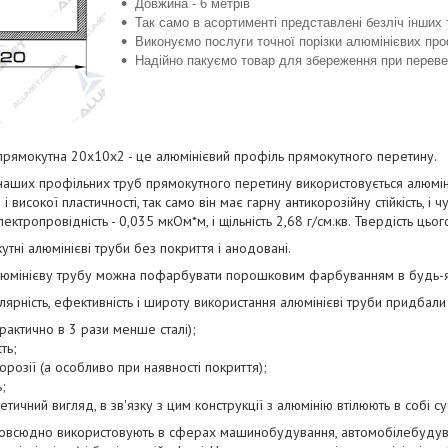
Довжина - 6 метрів
Так само в асортименті представлені безліч інших 
Виконуємо послуги точної порізки алюмінієвих про
Надійно пакуємо товар для збереження при перевез
прямокутна 20х10х2 - це алюмінієвий профіль прямокутного перетину.
аших профільних труб прямокутного перетину використовується алюміні
 і високої пластичності, так само він має гарну антикорозійну стійкість
ектропровідність - 0,035 мкОм*м, і щільність 2,68 г/см.кв. Твердість ць
утні алюмінієві труби без покриття і анодовані.
юмінієву трубу можна пофарбувати порошковим фарбуванням в будь-яки
рність, ефективність і широту використання алюмінієві труби придбали 
практично в 3 рази менше сталі);
ть;
корозії (а особливо при наявності покриття);
;
тичний вигляд, в зв'язку з цим конструкції з алюмінію втілюють в собі суча
повсюдно використовують в сферах машинобудування, автомобілебудуван