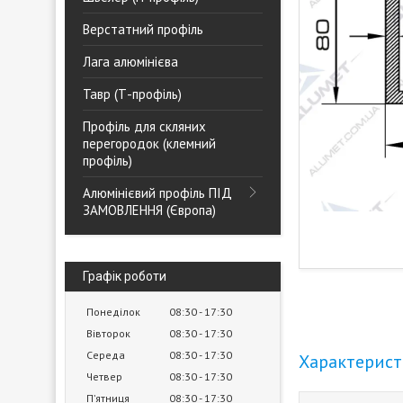
Верстатний профіль
Лага алюмінієва
Тавр (Т-профіль)
Профіль для скляних
перегородок (клемний
профіль)
Алюмінієвий профіль ПІД
ЗАМОВЛЕННЯ (Європа)
Графік роботи
Понеділок
08:30
17:30
Вівторок
08:30
17:30
Середа
08:30
17:30
Характерис
Четвер
08:30
17:30
Пʼятниця
08:30
17:30