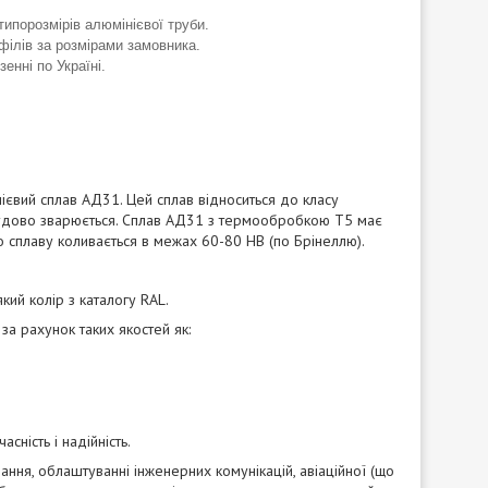
типорозмірів алюмінієвої труби.
філів за розмірами замовника.
енні по Україні.
євий сплав АД31. Цей сплав відноситься до класу
, і чудово зварюється. Сплав АД31 з термообробкою Т5 має
ого сплаву коливається в межах 60-80 НВ (по Брінеллю).
й колір з каталогу RAL.
за рахунок таких якостей як:
сність і надійність.
ня, облаштуванні інженерних комунікацій, авіаційної (що