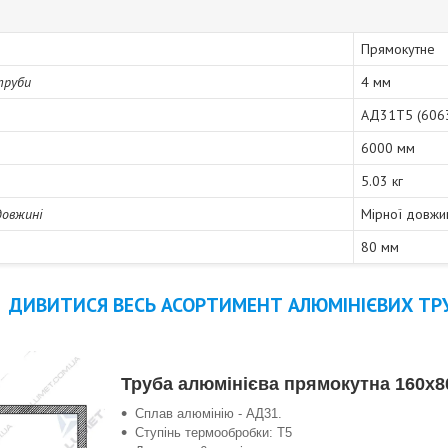
Прямокутне
труби
4 мм
АД31Т5 (606
6000 мм
5.03 кг
довжині
Мірної довжи
80 мм
ДИВИТИСЯ ВЕСЬ АСОРТИМЕНТ АЛЮМІНІЄВИХ ТРУ
Труба алюмінієва прямокутна 160х8
Сплав алюмінію - АД31.
Ступінь термообробки: Т5