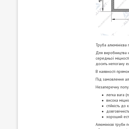
Труба алюмінієва 
Для виробництва н
середньої міцності
досить непогану ел
В наявності прямок
Під замовлення ал
Незаперечну популя
легка вага (
висока міцніс
стійкість до 
довговічність
хороший есте
Алюмінієві труби 