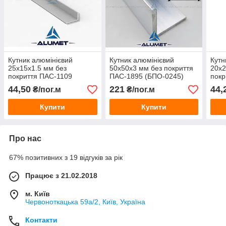
Кутник алюмінієвий
Кутник алюмінієвий
Кутн
25х15х1.5 мм без
50х50х3 мм без покриття
20х2
покриття ПАС-1109
ПАС-1895 (БПО-0245)
покр
(БПО-3146)
(БП
44,50
221
44,
₴/пог.м
₴/пог.м
Купити
Купити
Про нас
67% позитивних з 19 відгуків за рік
Працює з 21.02.2018
м. Київ
Червоноткацька 59а/2, Київ, Україна
Контакти