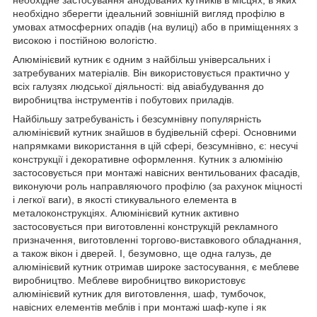
необхідно зберегти ідеальний зовнішній вигляд профілю в
умовах атмосферних опадів (на вулиці) або в приміщеннях з
високою і постійною вологістю.
Алюмінієвий кутник є одним з найбільш універсальних і
затребуваних матеріалів. Він використовується практично у
всіх галузях людської діяльності: від авіабудування до
виробництва інструментів і побутових приладів.
Найбільшу затребуваність і безсумнівну популярність
алюмінієвий кутник знайшов в будівельній сфері. Основними
напрямками використання в цій сфері, безсумнівно, є: несучі
конструкції і декоративне оформлення. Кутник з алюмінію
застосовується при монтажі навісних вентильованих фасадів,
виконуючи роль направляючого профілю (за рахунок міцності
і легкої ваги), в якості стикувального елемента в
металоконструкціях. Алюмінієвий кутник активно
застосовується при виготовленні конструкцій рекламного
призначення, виготовленні торгово-виставкового обладнання,
а також вікон і дверей. І, безумовно, ще одна галузь, де
алюмінієвий кутник отримав широке застосування, є меблеве
виробництво. Меблеве виробництво використовує
алюмінієвий кутник для виготовлення, шаф, тумбочок,
навісних елементів меблів і при монтажі шаф-купе і як