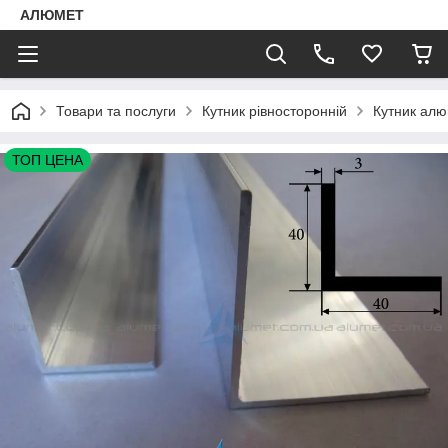
АЛЮМЕТ
Товари та послуги
Кутник рівносторонній
Кутник алю
ТОП ЦЕНА