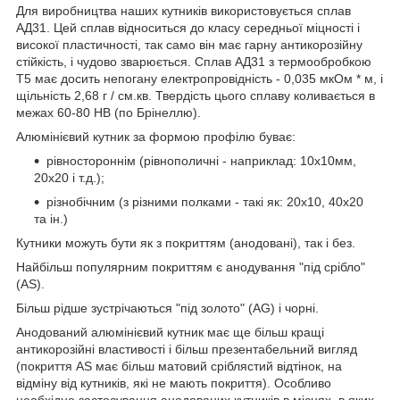
Для виробництва наших кутників використовується сплав
АД31. Цей сплав відноситься до класу середньої міцності і
високої пластичності, так само він має гарну антикорозійну
стійкість, і чудово зварюється. Сплав АД31 з термообробкою
Т5 має досить непогану електропровідність - 0,035 мкОм * м, і
щільність 2,68 г / см.кв. Твердість цього сплаву коливається в
межах 60-80 НВ (по Брінеллю).
Алюмінієвий кутник за формою профілю буває:
рівностороннім (рівнополичні - наприклад: 10х10мм,
20х20 і т.д.);
різнобічним (з різними полками - такі як: 20х10, 40х20
та ін.)
Кутники можуть бути як з покриттям (анодовані), так і без.
Найбільш популярним покриттям є анодування "під срібло"
(AS).
Більш рідше зустрічаються "під золото" (AG) і чорні.
Анодований алюмінієвий кутник має ще більш кращі
антикорозійні властивості і більш презентабельний вигляд
(покриття AS має більш матовий сріблястий відтінок, на
відміну від кутників, які не мають покриття). Особливо
необхідне застосування анодованих кутників в місцях, в яких