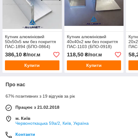
Кутник алюмінієвий
Кутник алюмінієвий
Кутн
50х50х5 мм без покриття
40х40х2 мм без покриття
20х2
ПАС-1894 (БПО-0864)
ПАС-1103 (БПО-0918)
ПАС
386,10
118,50
58,
₴/пог.м
₴/пог.м
Купити
Купити
Про нас
67% позитивних з 19 відгуків за рік
Працює з 21.02.2018
м. Київ
Червоноткацька 59а/2, Київ, Україна
Контакти