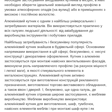
необхідно зберегти ідеальний зовнішній вигляд профілю в
умовах атмосферних опадів (на вулиці) або в приміщеннях з
високою і постійною вологістю.
Алюмінієвий кутник є одним з найбільш універсальних і
затребуваних матеріалів. Він використовується практично у
всіх галузях людської діяльності: від авіабудування до
виробництва інструментів і побутових приладів.
Найбільшу затребуваність і безсумнівну популярність
алюмінієвий кутник знайшов в будівельній сфері. Основними
напрямками використання в цій сфері, безсумнівно, є: несучі
конструкції і декоративне оформлення. Кутник з алюмінію
застосовується при монтажі навісних вентильованих фасадів,
виконуючи роль направляючого профілю (за рахунок міцності
і легкої ваги), в якості стикувального елемента в
металоконструкціях. Алюмінієвий кутник активно
застосовується при виготовленні конструкцій рекламного
призначення, виготовленні торгово-виставкового обладнання,
а також вікон і дверей. І, безумовно, ще одна галузь, де
алюмінієвий кутник отримав широке застосування, є меблеве
виробництво. Меблеве виробництво використовує
алюмінієвий кутник для виготовлення, шаф, тумбочок,
навісних елементів меблів і при монтажі шаф-купе і як