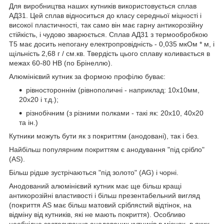
Для виробництва наших кутників використовується сплав
АД31. Цей сплав відноситься до класу середньої міцності і
високої пластичності, так само він має гарну антикорозійну
стійкість, і чудово зварюється. Сплав АД31 з термообробкою
Т5 має досить непогану електропровідність - 0,035 мкОм * м, і
щільність 2,68 г / см.кв. Твердість цього сплаву коливається в
межах 60-80 НВ (по Брінеллю).
Алюмінієвий кутник за формою профілю буває:
рівностороннім (рівнополичні - наприклад: 10х10мм,
20х20 і т.д.);
різнобічним (з різними полками - такі як: 20х10, 40х20
та ін.)
Кутники можуть бути як з покриттям (анодовані), так і без.
Найбільш популярним покриттям є анодування "під срібло"
(AS).
Більш рідше зустрічаються "під золото" (AG) і чорні.
Анодований алюмінієвий кутник має ще більш кращі
антикорозійні властивості і більш презентабельний вигляд
(покриття AS має більш матовий сріблястий відтінок, на
відміну від кутників, які не мають покриття). Особливо
необхідне застосування анодованих кутників в місцях, в яких