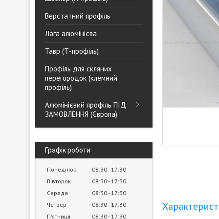
Верстатний профіль
Лага алюмінієва
Тавр (Т-профіль)
Профіль для скляних
перегородок (клемний
профіль)
Алюмінієвий профіль ПІД
ЗАМОВЛЕННЯ (Європа)
Графік роботи
Понеділок
08:30
17:30
Вівторок
08:30
17:30
Середа
08:30
17:30
Характерис
Четвер
08:30
17:30
Пʼятниця
08:30
17:30