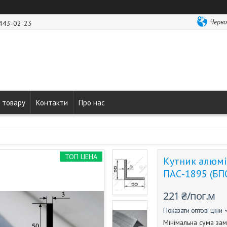
Черво
 443-02-23
 товару
Контакти
Про нас
ТОП ЦЕНА
Кутник алюмі
ПАС-1895 (БП
221 ₴/пог.м
Показати оптові ціни
Мінімальна сума зам