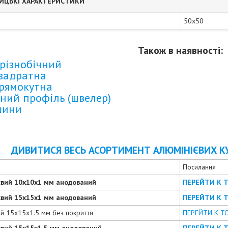
ИЦЬКІ ХАРАКТЕРИСТИКИ
50х50
Також в наявності:
різнобічний
квадратна
прямокутна
ний профіль (швелер)
шини
ДИВИТИСЯ ВЕСЬ АСОРТИМЕНТ АЛЮМІНІЄВИХ К
Посилання
євий 10х10х1 мм анодований
ПЕРЕЙТИ К 
євий 15х15х1 мм анодований
ПЕРЕЙТИ К 
ий 15х15х1.5 мм без покриття
ПЕРЕЙТИ К Т
євий 15х15х1.5 мм анодований
ПЕРЕЙТИ К 