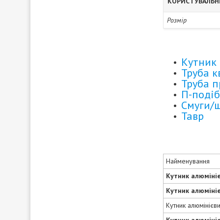
КОРИСТУВАЛЬН
Розмір
Кутник 
Труба 
Труба 
П-подіб
Смуги/
Тавр
Найменування
Кутник алюміні
Кутник алюміні
Кутник алюмінієв
Кутник алюміні