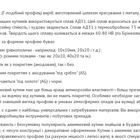
 (Г-подібний профіль) виріб, виготовлений шляхом пресування з металу, 
ших кутників використовується сплав АД31. Цей сплав відноситься до кла
зійну стійкість, і чудово зварюється. Сплав АД31 з термообробкою Т5 ма
 см.кв. Твердість цього сплаву коливається в межах 60-80 НВ (по Брінеллю
к за формою профілю буває:
ім (рівнополичні - наприклад: 10х10мм, 20х20 і т.д.);
з різними полками - такі як: 20х10, 40х20 та ін.)
и як з покриттям (анодовані), так і без.
им покриттям є анодування "під срібло" (AS).
аються "під золото" (AG) і чорні.
ієвий кутник має ще більш кращі антикорозійні властивості і більш пре
к, на відміну від кутників, які не мають покриття). Особливо необхідне з
й зовнішній вигляд профілю в умовах атмосферних опадів (на вулиці) аб
 є одним з найбільш універсальних і затребуваних матеріалів. Він викори
виробництва інструментів і побутових приладів.
ваність і безсумнівну популярність алюмінієвий кутник знайшов в будів
, є: несучі конструкції і декоративне оформлення. Кутник з алюмінію за
равляючого профілю (за рахунок міцності і легкої ваги), в якості стику