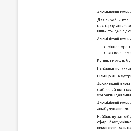
Алюмінієвий кутник
Для виробництва на
має гарну антикоро
щільність 2,68 г /
Алюмінієвий кутни
рівносторонн
різнобічним (
Кутники можуть бут
Найбільш популярн
Більш рідше зустріч
Анодований алюмін
сріблястий відтіно
зберегти ідеальни
Алюмінієвий кутник
авіабудування до 
Найбільшу затребу
сфері, безсумнівно
виконуючи роль нап