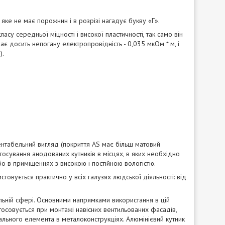
яке не має порожнин і в розрізі нагадує букву «Г».
су середньої міцності і високої пластичності, так само він
є досить непогану електропровідність - 0,035 мкОм * м, і
).
зентабельний вигляд (покриття AS має більш матовий
астосування анодованих кутників в місцях, в яких необхідно
о в приміщеннях з високою і постійною вологістю.
стовується практично у всіх галузях людської діяльності: від
ельній сфері. Основними напрямками використання в цій
стосовується при монтажі навісних вентильованих фасадів,
вального елемента в металоконструкціях. Алюмінієвий кутник