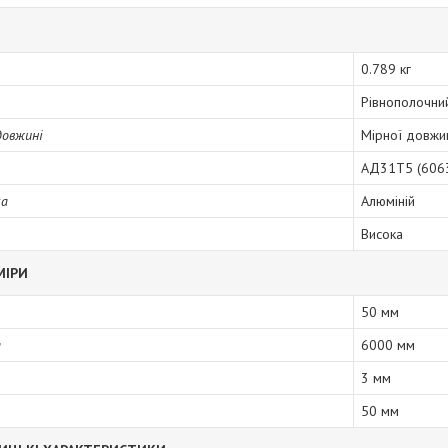
0.789 кг
Рівнополочни
довжині
Мірної довжи
АД31Т5 (606
ка
Алюміній
Висока
МІРИ
50 мм
а
6000 мм
3 мм
50 мм