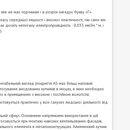
яке не має порожнин і в розрізі нагадує букву «Г».
су середньої міцності і високої пластичності, так само він
є досить непогану електропровідність - 0,035 мкОм * м, і
).
зентабельний вигляд (покриття AS має більш матовий
астосування анодованих кутників в місцях, в яких необхідно
о в приміщеннях з високою і постійною вологістю.
стовується практично у всіх галузях людської діяльності: від
ельній сфері. Основними напрямками використання в цій
стосовується при монтажі навісних вентильованих фасадів,
вального елемента в металоконструкціях. Алюмінієвий кутник