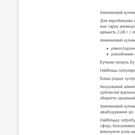
Алюмінієвий кутник
Для виробництва на
має гарну антикоро
щільність 2,68 г /
Алюмінієвий кутни
рівносторонн
різнобічним (
Кутники можуть бут
Найбільш популярн
Більш рідше зустріч
Анодований алюмін
сріблястий відтіно
зберегти ідеальни
Алюмінієвий кутник
авіабудування до 
Найбільшу затребу
сфері, безсумнівно
виконуючи роль нап