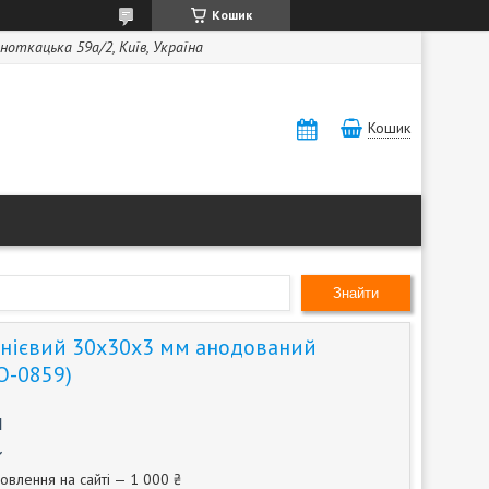
Кошик
ноткацька 59а/2, Київ, Україна
Кошик
Знайти
нієвий 30х30х3 мм анодований
О-0859)
м
овлення на сайті — 1 000 ₴