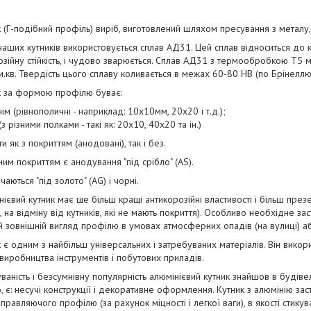
 (Г-подібний профіль) виріб, виготовлений шляхом пресування з металу, 
ших кутників використовується сплав АД31. Цей сплав відноситься до кла
зійну стійкість, і чудово зварюється. Сплав АД31 з термообробкою Т5 ма
 см.кв. Твердість цього сплаву коливається в межах 60-80 НВ (по Брінеллю
к за формою профілю буває:
ім (рівнополичні - наприклад: 10х10мм, 20х20 і т.д.);
з різними полками - такі як: 20х10, 40х20 та ін.)
и як з покриттям (анодовані), так і без.
им покриттям є анодування "під срібло" (AS).
аються "під золото" (AG) і чорні.
ієвий кутник має ще більш кращі антикорозійні властивості і більш пре
к, на відміну від кутників, які не мають покриття). Особливо необхідне з
й зовнішній вигляд профілю в умовах атмосферних опадів (на вулиці) аб
 є одним з найбільш універсальних і затребуваних матеріалів. Він викори
виробництва інструментів і побутових приладів.
ваність і безсумнівну популярність алюмінієвий кутник знайшов в будів
, є: несучі конструкції і декоративне оформлення. Кутник з алюмінію за
равляючого профілю (за рахунок міцності і легкої ваги), в якості стику