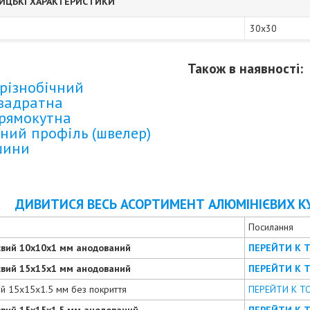
ИЦЬКІ ХАРАКТЕРИСТИКИ
30х30
Також в наявності:
різнобічний
квадратна
прямокутна
ний профіль (швелер)
шини
ДИВИТИСЯ ВЕСЬ АСОРТИМЕНТ АЛЮМІНІЄВИХ К
Посилання
євий 10х10х1 мм анодований
ПЕРЕЙТИ К 
євий 15х15х1 мм анодований
ПЕРЕЙТИ К 
ий 15х15х1.5 мм без покриття
ПЕРЕЙТИ К Т
євий 15х15х1.5 мм анодований
ПЕРЕЙТИ К 