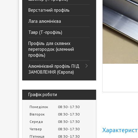
Верстатний профіль
Лага алюмінієва
Тавр (Т-профіль)
Профіль для скляних
перегородок (клемний
профіль)
Алюмінієвий профіль ПІД
ЗАМОВЛЕННЯ (Європа)
Графік роботи
Понеділок
08:30
17:30
Вівторок
08:30
17:30
Середа
08:30
17:30
Характерис
Четвер
08:30
17:30
Пʼятниця
08:30
17:30