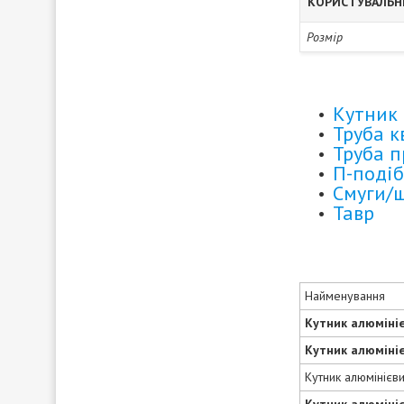
КОРИСТУВАЛЬН
Розмір
Кутник 
Труба 
Труба 
П-подіб
Смуги/
Тавр
Найменування
Кутник алюміні
Кутник алюміні
Кутник алюмінієв
Кутник алюміні