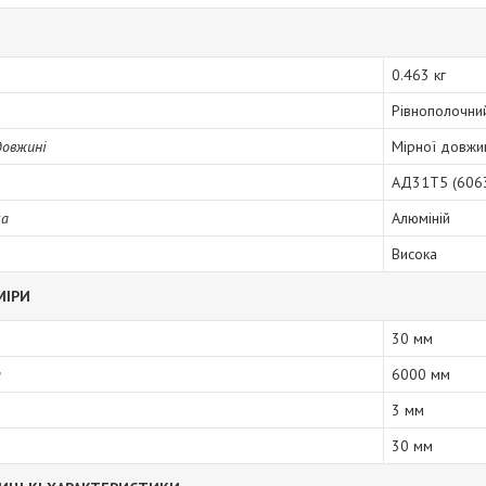
0.463 кг
Рівнополочни
довжині
Мірної довжи
АД31Т5 (606
ка
Алюміній
Висока
МІРИ
30 мм
а
6000 мм
3 мм
30 мм