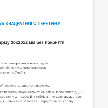
УБ КВАДРАТНОГО ПЕРЕТИНУ
різу 20х20х2 мм без покриття
 типорозмірів алюмінієвої труби.
рофілів за розмірами замовника.
зенні по Україні.
вий профіль квадратного перетину.
го перетину використовується алюмінієвий сплав АД31.
має гарну антикорозійну стійкість, і чудово зварюється.
і щільність 2,68 г/см.кв. Твердість цього сплаву