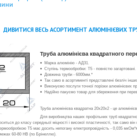
шини
ДИВИТИСЯ ВЕСЬ АСОРТИМЕНТ АЛЮМІНІЄВИХ ТР
Труба алюмінієва квадратного пере
Марка алюмінію - АД31.
Ступінь термообробки: Т5 - повністю загартовані.
Довжина труби - 6000мм.*
Так само в асортименті представлені безліч інших
Виконуємо послуги точної порізки алюмінієвих п
Надійно пакуємо товар для збереження при переве
Труба алюмінієва квадратна 20х20х2 - це алюмініє
Для виробництва наших профільних труб квадратно
ситься до класу середньої міцності і високої пластичності, так само він 
рмообробкою Т5 має досить непогану електропровідність - 0,035 мкОм*м, 
межах 60-80 НВ (по Брінеллю).