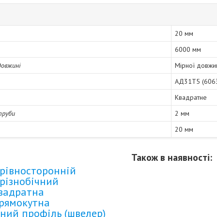
20 мм
6000 мм
довжині
Мірної довжи
АД31Т5 (606
Квадратне
труби
2 мм
20 мм
Також в наявності:
рівносторонній
різнобічний
квадратна
прямокутна
ний профіль (швелер)