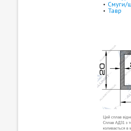
Смуги/
Тавр
Цей сплав відно
Сплав АД31 з те
коливається в 