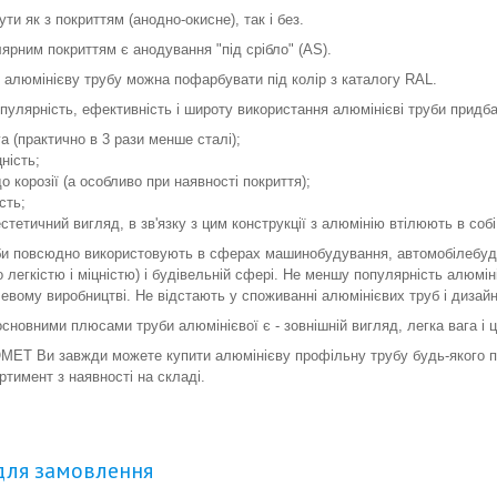
ти як з покриттям (анодно-окисне), так і без.
ярним покриттям є анодування "під срібло" (AS).
 алюмінієву трубу можна пофарбувати під колір з каталогу RAL.
пулярність, ефективність і широту використання алюмінієві труби придба
а (практично в 3 рази менше сталі);
ність;
до корозії (а особливо при наявності покриття);
сть;
тетичний вигляд, в зв'язку з цим конструкції з алюмінію втілюють в собі 
би повсюдно використовують в сферах машинобудування, автомобілебудув
легкістю і міцністю) і будівельній сфері. Не меншу популярність алюміні
евому виробництві. Не відстають у споживанні алюмінієвих труб і дизай
новними плюсами труби алюмінієвої є - зовнішній вигляд, легка вага і ц
МЕТ Ви завжди можете купити алюмінієву профільну трубу будь-якого пер
тимент з наявності на складі.
для замовлення