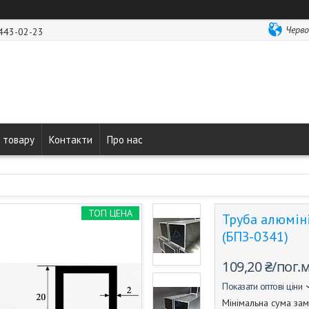
Черво
 443-02-23
 товару
Контакти
Про нас
ТОП ЦЕНА
Труба алюмін
(БПЗ-0341)
109,20 ₴/пог.
Показати оптові ціни
Мінімальна сума зам