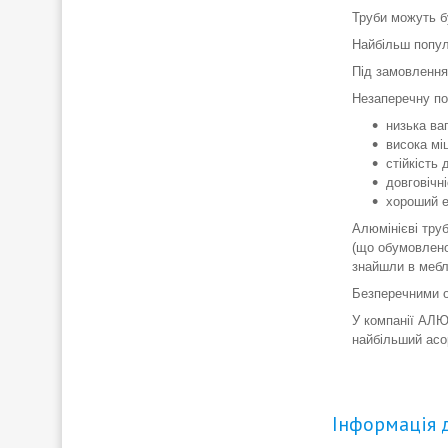
Труби можуть бу
Найбільш попул
Під замовлення
Незаперечну по
низька ваг
висока міц
стійкість 
довговічні
хороший ес
Алюмінієві тру
(що обумовлено 
знайшли в мебл
Безперечними ос
У компанії АЛЮ
найбільший асор
Інформація 