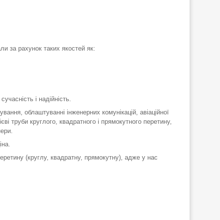
ли за рахунок таких якостей як:
сучасність і надійність.
ання, облаштуванні інженерних комунікацій, авіаційної
єві труби круглого, квадратного і прямокутного перетину,
нери.
іна.
етину (круглу, квадратну, прямокутну), адже у нас