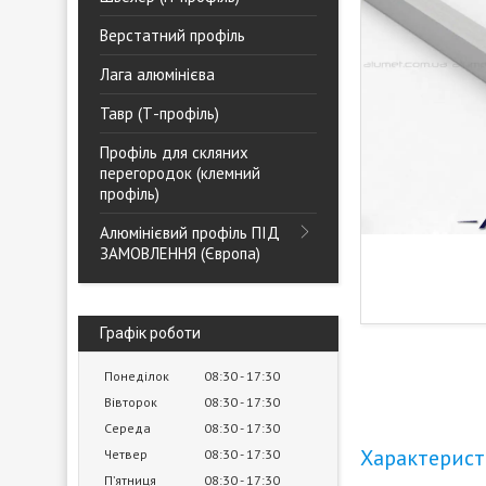
Верстатний профіль
Лага алюмінієва
Тавр (Т-профіль)
Профіль для скляних
перегородок (клемний
профіль)
Алюмінієвий профіль ПІД
ЗАМОВЛЕННЯ (Європа)
Графік роботи
Понеділок
08:30
17:30
Вівторок
08:30
17:30
Середа
08:30
17:30
Характерис
Четвер
08:30
17:30
Пʼятниця
08:30
17:30