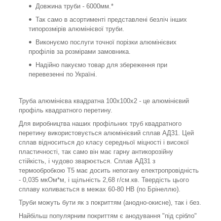
Довжина труби - 6000мм.*
Так само в асортименті представлені безліч інших
типорозмірів алюмінієвої труби.
Виконуємо послуги точної порізки алюмінієвих
профілів за розмірами замовника.
Надійно пакуємо товар для збереження при
перевезенні по Україні.
Труба алюмінієва квадратна 100х100х2 - це алюмінієвий
профіль квадратного перетину.
Для виробництва наших профільних труб квадратного
перетину використовується алюмінієвий сплав АД31. Цей
сплав відноситься до класу середньої міцності і високої
пластичності, так само він має гарну антикорозійну
стійкість, і чудово зварюється. Сплав АД31 з
термообробкою Т5 має досить непогану електропровідність
- 0,035 мкОм*м, і щільність 2,68 г/см.кв. Твердість цього
сплаву коливається в межах 60-80 НВ (по Брінеллю).
Труби можуть бути як з покриттям (анодно-окисне), так і без.
Найбільш популярним покриттям є анодування "під срібло"