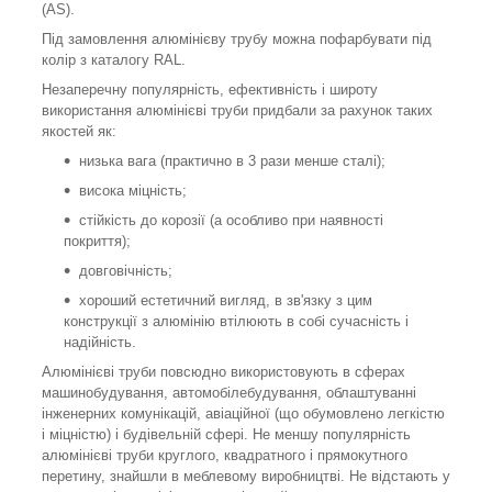
(AS).
Під замовлення алюмінієву трубу можна пофарбувати під
колір з каталогу RAL.
Незаперечну популярність, ефективність і широту
використання алюмінієві труби придбали за рахунок таких
якостей як:
низька вага (практично в 3 рази менше сталі);
висока міцність;
стійкість до корозії (а особливо при наявності
покриття);
довговічність;
хороший естетичний вигляд, в зв'язку з цим
конструкції з алюмінію втілюють в собі сучасність і
надійність.
Алюмінієві труби повсюдно використовують в сферах
машинобудування, автомобілебудування, облаштуванні
інженерних комунікацій, авіаційної (що обумовлено легкістю
і міцністю) і будівельній сфері. Не меншу популярність
алюмінієві труби круглого, квадратного і прямокутного
перетину, знайшли в меблевому виробництві. Не відстають у