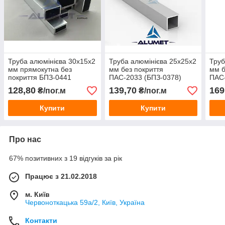
Труба алюмінієва 30х15х2
Труба алюмінієва 25х25х2
Труб
мм прямокутна без
мм без покриття
мм б
покриття БПЗ-0441
ПАС-2033 (БПЗ-0378)
ПАС-
128,80
139,70
169
₴/пог.м
₴/пог.м
Купити
Купити
Про нас
67% позитивних з 19 відгуків за рік
Працює з 21.02.2018
м. Київ
Червоноткацька 59а/2, Київ, Україна
Контакти