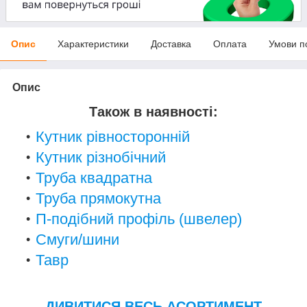
Опис
Характеристики
Доставка
Оплата
Умови п
Опис
Також в наявності:
Кутник рівносторонній
Кутник різнобічний
Труба квадратна
Труба прямокутна
П-подібний профіль (швелер)
Смуги/шини
Тавр
ДИВИТИСЯ ВЕСЬ АСОРТИМЕНТ