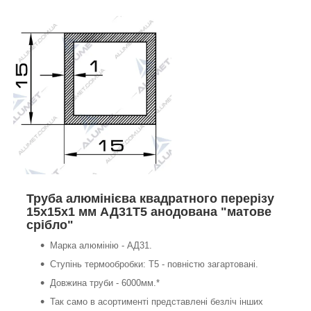
Труба алюмінієва квадратного перерізу
15х15х1 мм АД31Т5 анодована "матове
срібло"
Марка алюмінію - АД31.
Ступінь термообробки: Т5 - повністю загартовані.
Довжина труби - 6000мм.*
Так само в асортименті представлені безліч інших