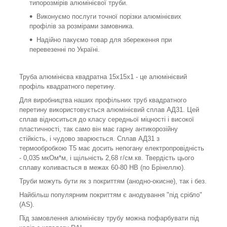
типорозмірів алюмінієвої труби.
Виконуємо послуги точної порізки алюмінієвих
профілів за розмірами замовника.
Надійно пакуємо товар для збереження при
перевезенні по Україні.
Труба алюмінієва квадратна 15х15х1 - це алюмінієвий
профіль квадратного перетину.
Для виробництва наших профільних труб квадратного
перетину використовується алюмінієвий сплав АД31. Цей
сплав відноситься до класу середньої міцності і високої
пластичності, так само він має гарну антикорозійну
стійкість, і чудово зварюється. Сплав АД31 з
термообробкою Т5 має досить непогану електропровідність
- 0,035 мкОм*м, і щільність 2,68 г/см.кв. Твердість цього
сплаву коливається в межах 60-80 НВ (по Брінеллю).
Труби можуть бути як з покриттям (анодно-окисне), так і без.
Найбільш популярним покриттям є анодування "під срібло"
(AS).
Під замовлення алюмінієву трубу можна пофарбувати під