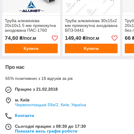
Труба алюмінієва
Труба алюмінієва 30х15х2
Труб
20х10х1.5 мм прямокутна
мм прямокутна анодована
20х1
анодована ПАС-1760
БПЗ-0441
без 
(БПЗ-0579)
(БПЗ
74,60
149,40
66
₴/пог.м
₴/пог.м
₴
Купити
Купити
Про нас
65% позитивних з 18 відгуків за рік
Працює з 21.02.2018
м. Київ
Червоноткацька 59а/2, Київ, Україна
Контакти
Сьогодні працює з 08:30 до 17:30
Показати весь графік роботи