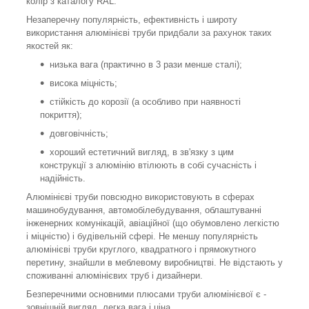
колір з каталогу RAL.
Незаперечну популярність, ефективність і широту
використання алюмінієві труби придбали за рахунок таких
якостей як:
низька вага (практично в 3 рази менше сталі);
висока міцність;
стійкість до корозії (а особливо при наявності
покриття);
довговічність;
хороший естетичний вигляд, в зв'язку з цим
конструкції з алюмінію втілюють в собі сучасність і
надійність.
Алюмінієві труби повсюдно використовують в сферах
машинобудування, автомобілебудування, облаштуванні
інженерних комунікацій, авіаційної (що обумовлено легкістю
і міцністю) і будівельній сфері. Не меншу популярність
алюмінієві труби круглого, квадратного і прямокутного
перетину, знайшли в меблевому виробництві. Не відстають у
споживанні алюмінієвих труб і дизайнери.
Безперечними основними плюсами труби алюмінієвої є -
зовнішній вигляд, легка вага і ціна.