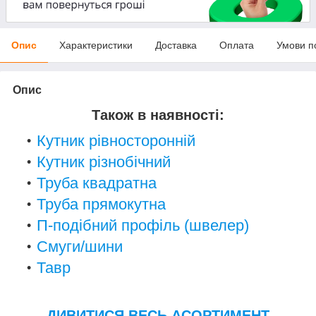
Опис
Характеристики
Доставка
Оплата
Умови п
Опис
Також в наявності:
Кутник рівносторонній
Кутник різнобічний
Труба квадратна
Труба прямокутна
П-подібний профіль (швелер)
Смуги/шини
Тавр
ДИВИТИСЯ ВЕСЬ АСОРТИМЕНТ