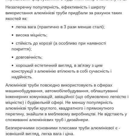
Незаперечну популярність, ефективність і широту
використання алюмінієві труби придбали за рахунок таких
якостей як:
легка вага (практично в 3 рази менше сталі);
висока міцність;
стійкість до корозії (а особливо при наявності
покриття);
довговічність;
хороший естетичний вигляд, в зв'язку з цим
конструкції з алюмінію втілюють в собі сучасність і
надійність.
Алюмінієві труби повсюдно використовують в сферах
машинобудування, автомобілебудування, облаштуванні
інженерних комунікацій, авіаційної (що обумовлено легкістю і
міцністю) і будівельній сфері. Не меншу популярність
алюмінієві труби круглого, квадратного і прямокутного
перетину, знайшли в меблевому виробництві. Не відстають у
споживанні алюмінієвих труб і дизайнери.
Безперечними основними плюсами труби алюмінієвої є -
зовнішній вигляд, легка вага і ціна.