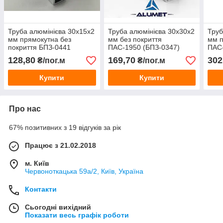
Труба алюмінієва 30х15х2
Труба алюмінієва 30х30х2
Труб
мм прямокутна без
мм без покриття
мм п
покриття БПЗ-0441
ПАС-1950 (БПЗ-0347)
ПАС-
128,80
169,70
302
₴/пог.м
₴/пог.м
Купити
Купити
Про нас
67% позитивних з 19 відгуків за рік
Працює з 21.02.2018
м. Київ
Червоноткацька 59а/2, Київ, Україна
Контакти
Сьогодні вихідний
Показати весь графік роботи