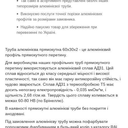
Так само в асортименті представлені безліч інших
типорозмірів алюмінієвої труби.
Виконуємо послуги точної порізки алюмінієвих
профілів за розмірами замовника.
Надійно пакуємо товар для збереження при
перевезенні по Україні.
Труба алюмінієва прямокутна 60х30х2 - це алюмінієвий
профіль прямокутного перетину.
Для виробництва наших профільних труб прямокутного
перетину використовується алюмінієвий сплав АД31. Цей
сплав відноситься до класу середньої міцності і високої
пластичності, так само він має гарну антикорозійну стійкість, і
чудово зварюється. Сплав АД31 з термообробкою Т5 має
досить непогану електропровідність - 0,035 мкОм*м, і
щільність 2,68 г/см.кв. Твердість цього сплаву коливається в
межах 60-80 НВ (по Брінеллю).
В наявності прямокутні алюмінієві труби без покриття і
анодовані.
Під замовлення алюмінієву трубу можна пофарбувати
порошковим фарбуванням в будь-який колір з каталогу RAL.