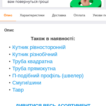
Опис
Характеристики
Доставка
Оплата
Умови п
Опис
Також в наявності:
Кутник рівносторонній
Кутник різнобічний
Труба квадратна
Труба прямокутна
П-подібний профіль (швелер)
Смуги/шини
Тавр
ДИВИТИСЯ ВЕСЬ АСОРТИМЕНТ