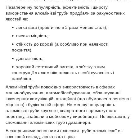
Незаперечну популярність, ефективність і широту
використання алюмінієві труби придбали за рахунок таких
якостей як:
легка вага (практично в 3 рази менше сталі);
висока міцність;
стійкість до корозії (а особливо при наявності
покриття);
довговічність;
хороший естетичний вигляд, в зв'язку з цим
конструкції з алюмінію втілюють в собі сучасність і
надійність.
Алюмінієві труби повсюдно використовують в сферах
машинобудування, автомобілебудування, облаштуванні
інженерних комунікацій, авіаційної (що обумовлено легкістю і
міцністю) і будівельній сфері. Не меншу популярність
алюмінієві труби круглого, квадратного і прямокутного
перетину, знайшли в меблевому виробництві. Не відстають у
споживанні алюмінієвих труб і дизайнери.
Безперечними основними плюсами труби алюмінієвої є -
зовнішній вигляд, легка вага і ціна.