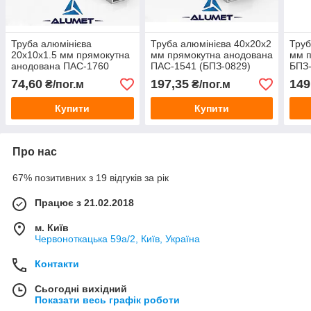
Труба алюмінієва
Труба алюмінієва 40х20х2
Труб
20х10х1.5 мм прямокутна
мм прямокутна анодована
мм п
анодована ПАС-1760
ПАС-1541 (БПЗ-0829)
БПЗ
(БПЗ-0579)
74,60
197,35
149
₴/пог.м
₴/пог.м
Купити
Купити
Про нас
67% позитивних з 19 відгуків за рік
Працює з 21.02.2018
м. Київ
Червоноткацька 59а/2, Київ, Україна
Контакти
Сьогодні вихідний
Показати весь графік роботи