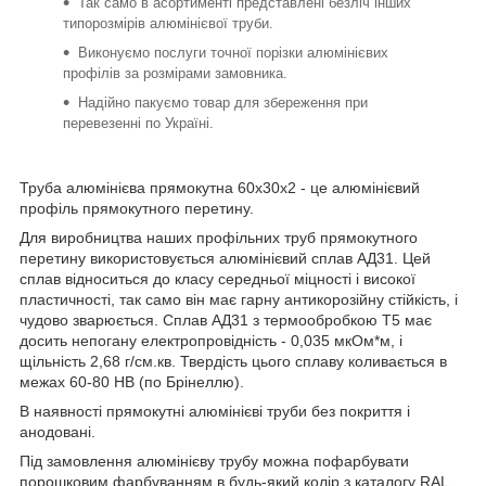
Так само в асортименті представлені безліч інших
типорозмірів алюмінієвої труби.
Виконуємо послуги точної порізки алюмінієвих
профілів за розмірами замовника.
Надійно пакуємо товар для збереження при
перевезенні по Україні.
Труба алюмінієва прямокутна 60х30х2 - це алюмінієвий
профіль прямокутного перетину.
Для виробництва наших профільних труб прямокутного
перетину використовується алюмінієвий сплав АД31. Цей
сплав відноситься до класу середньої міцності і високої
пластичності, так само він має гарну антикорозійну стійкість, і
чудово зварюється. Сплав АД31 з термообробкою Т5 має
досить непогану електропровідність - 0,035 мкОм*м, і
щільність 2,68 г/см.кв. Твердість цього сплаву коливається в
межах 60-80 НВ (по Брінеллю).
В наявності прямокутні алюмінієві труби без покриття і
анодовані.
Під замовлення алюмінієву трубу можна пофарбувати
порошковим фарбуванням в будь-який колір з каталогу RAL.