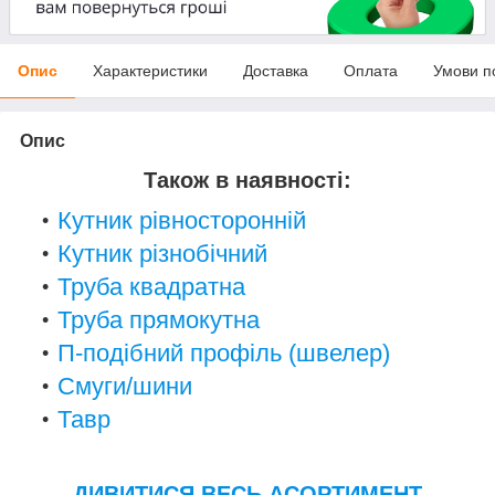
Опис
Характеристики
Доставка
Оплата
Умови п
Опис
Також в наявності:
Кутник рівносторонній
Кутник різнобічний
Труба квадратна
Труба прямокутна
П-подібний профіль (швелер)
Смуги/шини
Тавр
ДИВИТИСЯ ВЕСЬ АСОРТИМЕНТ