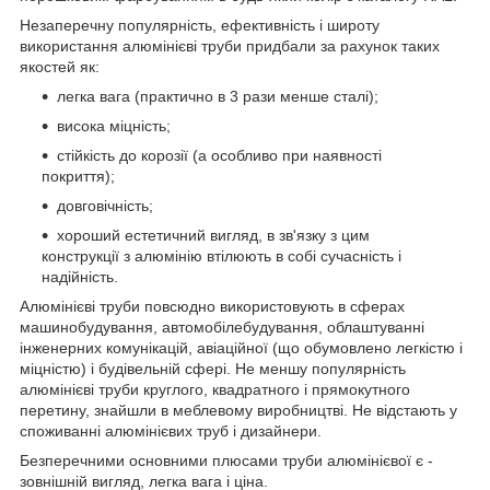
Незаперечну популярність, ефективність і широту
використання алюмінієві труби придбали за рахунок таких
якостей як:
легка вага (практично в 3 рази менше сталі);
висока міцність;
стійкість до корозії (а особливо при наявності
покриття);
довговічність;
хороший естетичний вигляд, в зв'язку з цим
конструкції з алюмінію втілюють в собі сучасність і
надійність.
Алюмінієві труби повсюдно використовують в сферах
машинобудування, автомобілебудування, облаштуванні
інженерних комунікацій, авіаційної (що обумовлено легкістю і
міцністю) і будівельній сфері. Не меншу популярність
алюмінієві труби круглого, квадратного і прямокутного
перетину, знайшли в меблевому виробництві. Не відстають у
споживанні алюмінієвих труб і дизайнери.
Безперечними основними плюсами труби алюмінієвої є -
зовнішній вигляд, легка вага і ціна.