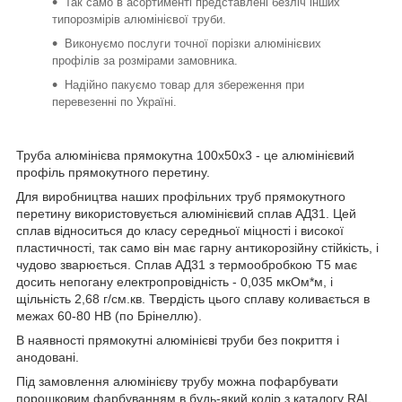
Так само в асортименті представлені безліч інших
типорозмірів алюмінієвої труби.
Виконуємо послуги точної порізки алюмінієвих
профілів за розмірами замовника.
Надійно пакуємо товар для збереження при
перевезенні по Україні.
Труба алюмінієва прямокутна 100х50х3 - це алюмінієвий
профіль прямокутного перетину.
Для виробництва наших профільних труб прямокутного
перетину використовується алюмінієвий сплав АД31. Цей
сплав відноситься до класу середньої міцності і високої
пластичності, так само він має гарну антикорозійну стійкість, і
чудово зварюється. Сплав АД31 з термообробкою Т5 має
досить непогану електропровідність - 0,035 мкОм*м, і
щільність 2,68 г/см.кв. Твердість цього сплаву коливається в
межах 60-80 НВ (по Брінеллю).
В наявності прямокутні алюмінієві труби без покриття і
анодовані.
Під замовлення алюмінієву трубу можна пофарбувати
порошковим фарбуванням в будь-який колір з каталогу RAL.