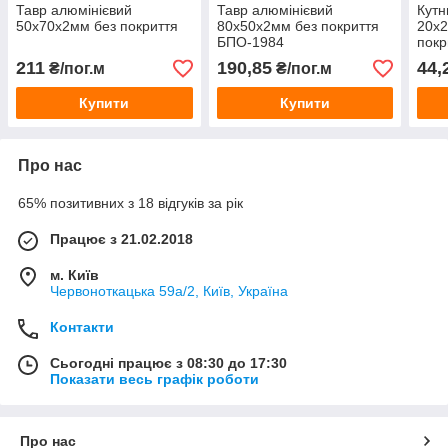
Тавр алюмінієвий
Тавр алюмінієвий
Кутн
50х70х2мм без покриття
80х50х2мм без покриття
20х2
БПО-1984
покр
(БП
211
190,85
44,
₴/пог.м
₴/пог.м
Купити
Купити
Про нас
65% позитивних з 18 відгуків за рік
Працює з 21.02.2018
м. Київ
Червоноткацька 59а/2, Київ, Україна
Контакти
Сьогодні працює з 08:30 до 17:30
Показати весь графік роботи
Про нас