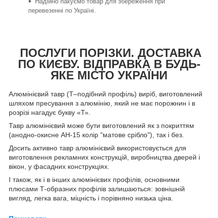
Надійно пакуємо товар для збереження при
перевезенні по Україні.
ПОСЛУГИ ПОРІЗКИ. ДОСТАВКА
ПО КИЄВУ. ВІДПРАВКА В БУДЬ-
ЯКЕ МІСТО УКРАЇНИ
Алюмінієвий тавр (Т–подібний профіль) виріб, виготовлений
шляхом пресування з алюмінію, який не має порожнин і в
розрізі нагадує букву «Т».
Тавр алюмінієвий може бути виготовлений як з покриттям
(анодно-окисне АН-15 колір "матове срібло"), так і без.
Досить активно тавр алюмінієвий використовується для
виготовлення рекламних конструкцій, виробництва дверей і
вікон, у фасадних конструкціях.
І також, як і в інших алюмінієвих профілів, основними
плюсами Т-образних профілів залишаються: зовнішній
вигляд, легка вага, міцність і порівняно низька ціна.