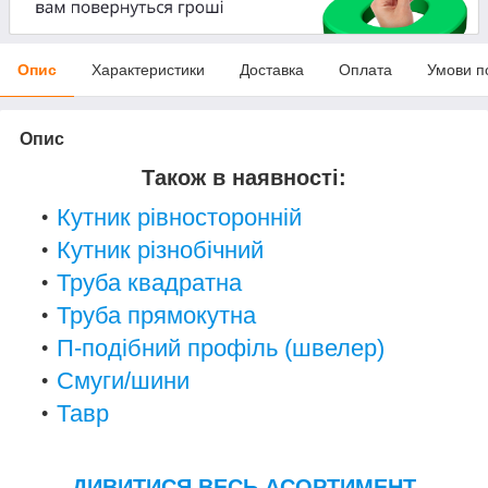
Опис
Характеристики
Доставка
Оплата
Умови п
Опис
Також в наявності:
Кутник рівносторонній
Кутник різнобічний
Труба квадратна
Труба прямокутна
П-подібний профіль (швелер)
Смуги/шини
Тавр
ДИВИТИСЯ ВЕСЬ АСОРТИМЕНТ