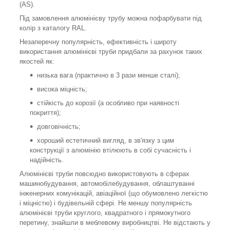
(AS).
Під замовлення алюмінієву трубу можна пофарбувати під
колір з каталогу RAL.
Незаперечну популярність, ефективність і широту
використання алюмінієві труби придбали за рахунок таких
якостей як:
низька вага (практично в 3 рази менше сталі);
висока міцність;
стійкість до корозії (а особливо при наявності
покриття);
довговічність;
хороший естетичний вигляд, в зв'язку з цим
конструкції з алюмінію втілюють в собі сучасність і
надійність.
Алюмінієві труби повсюдно використовують в сферах
машинобудування, автомобілебудування, облаштуванні
інженерних комунікацій, авіаційної (що обумовлено легкістю
і міцністю) і будівельній сфері. Не меншу популярність
алюмінієві труби круглого, квадратного і прямокутного
перетину, знайшли в меблевому виробництві. Не відстають у