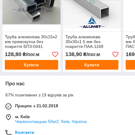
Труба алюмінієва 30х15х2
Труба алюмінієва
Труб
мм прямокутна без
30х30х1.5 мм без
мм б
покриття БПЗ-0441
покриття ПАА-1168
ПАС-
(БПЗ-0587)
128,80
138,90
169
₴/пог.м
₴/пог.м
Купити
Купити
Про нас
67% позитивних з 19 відгуків за рік
Працює з 21.02.2018
м. Київ
Червоноткацька 59а/2, Київ, Україна
Контакти