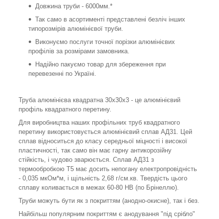
Довжина труби - 6000мм.*
Так само в асортименті представлені безліч інших
типорозмірів алюмінієвої труби.
Виконуємо послуги точної порізки алюмінієвих
профілів за розмірами замовника.
Надійно пакуємо товар для збереження при
перевезенні по Україні.
Труба алюмінієва квадратна 30х30х3 - це алюмінієвий
профіль квадратного перетину.
Для виробництва наших профільних труб квадратного
перетину використовується алюмінієвий сплав АД31. Цей
сплав відноситься до класу середньої міцності і високої
пластичності, так само він має гарну антикорозійну
стійкість, і чудово зварюється. Сплав АД31 з
термообробкою Т5 має досить непогану електропровідність
- 0,035 мкОм*м, і щільність 2,68 г/см.кв. Твердість цього
сплаву коливається в межах 60-80 НВ (по Брінеллю).
Труби можуть бути як з покриттям (анодно-окисне), так і без.
Найбільш популярним покриттям є анодування "під срібло"