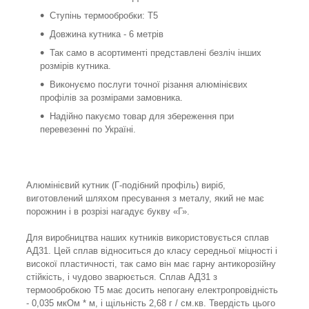
Ступінь термообробки: Т5
Довжина кутника - 6 метрів
Так само в асортименті представлені безліч інших
розмірів кутника.
Виконуємо послуги точної різання алюмінієвих
профілів за розмірами замовника.
Надійно пакуємо товар для збереження при
перевезенні по Україні.
Алюмінієвий кутник (Г-подібний профіль) виріб,
виготовлений шляхом пресування з металу, який не має
порожнин і в розрізі нагадує букву «Г».
Для виробництва наших кутників використовується сплав
АД31. Цей сплав відноситься до класу середньої міцності і
високої пластичності, так само він має гарну антикорозійну
стійкість, і чудово зварюється. Сплав АД31 з
термообробкою Т5 має досить непогану електропровідність
- 0,035 мкОм * м, і щільність 2,68 г / см.кв. Твердість цього