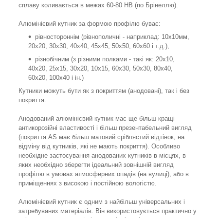
сплаву коливається в межах 60-80 НВ (по Брінеллю).
Алюмінієвий кутник за формою профілю буває:
рівностороннім (рівнополичні - наприклад: 10х10мм,
20х20, 30х30, 40х40, 45х45, 50х50, 60х60 і т.д.);
різнобічним (з різними полками - такі як: 20х10,
40х20, 25х15, 30х20, 10х15, 60х30, 50х30, 80х40,
60х20, 100х40 і ін.)
Кутники можуть бути як з покриттям (анодовані), так і без
покриття.
Анодований алюмінієвий кутник має ще більш кращі
антикорозійні властивості і більш презентабельний вигляд
(покриття AS має більш матовий сріблястий відтінок, на
відміну від кутників, які не мають покриття). Особливо
необхідне застосування анодованих кутників в місцях, в
яких необхідно зберегти ідеальний зовнішній вигляд
профілю в умовах атмосферних опадів (на вулиці), або в
приміщеннях з високою і постійною вологістю.
Алюмінієвий кутник є одним з найбільш універсальних і
затребуваних матеріалів. Він використовується практично у