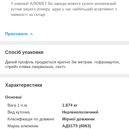
У компанії АЛЮМЕТ Ви завжди можете купити алюмінієвий
кутник вашого розміру, адже у нас найбільший асортимент з
наявності на складі.
Приховати
Спосіб упаковки
Даний профіль продається кратно 3м метрам .гофрокартон,
стрейч плівка пакувальна, скотч
Характеристики
Основні
Вага 1 п.м.
1.674 кг
Вид куточка
Нерівнополичний
Класифікація по довжині
Мірної довжини
Марка алюмінію
АД31Т5 (6063)