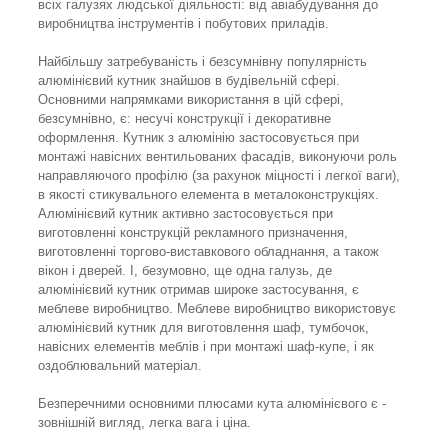
всіх галузях людської діяльності: від авіабудування до
виробництва інструментів і побутових приладів.
Найбільшу затребуваність і безсумнівну популярність
алюмінієвий кутник знайшов в будівельній сфері.
Основними напрямками використання в цій сфері,
безсумнівно, є: несучі конструкції і декоративне
оформлення. Кутник з алюмінію застосовується при
монтажі навісних вентильованих фасадів, виконуючи роль
направляючого профілю (за рахунок міцності і легкої ваги),
в якості стикувального елемента в металоконструкціях.
Алюмінієвий кутник активно застосовується при
виготовленні конструкцій рекламного призначення,
виготовленні торгово-виставкового обладнання, а також
вікон і дверей. І, безумовно, ще одна галузь, де
алюмінієвий кутник отримав широке застосування, є
меблеве виробництво. Меблеве виробництво використовує
алюмінієвий кутник для виготовлення шаф, тумбочок,
навісних елементів меблів і при монтажі шаф-купе, і як
оздоблювальний матеріал.
Безперечними основними плюсами кута алюмінієвого є -
зовнішній вигляд, легка вага і ціна.