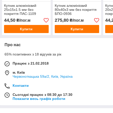
Кутник алюмінієвий
Кутник алюмінієвий
Кутн
25х15х1.5 мм без
80х40х3 мм без покриття
20х2
покриття ПАС-1109
БПО-0936
покр
(БПО-3146)
(БП
44,50
275,80
44,
₴/пог.м
₴/пог.м
Купити
Купити
Про нас
65% позитивних з 18 відгуків за рік
Працює з 21.02.2018
м. Київ
Червоноткацька 59а/2, Київ, Україна
Контакти
Сьогодні працює з 08:30 до 17:30
Показати весь графік роботи