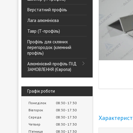
Верстатний профіль
Лага алюмінієва
Тавр (Т-профіль)
Профіль для скляних
перегородок (клемний
профіль)
Алюмінієвий профіль ПІД
ЗАМОВЛЕННЯ (Європа)
Графік роботи
Понеділок
08:30
17:30
Вівторок
08:30
17:30
Характерис
Середа
08:30
17:30
Четвер
08:30
17:30
Пʼятниця
08:30
17:30