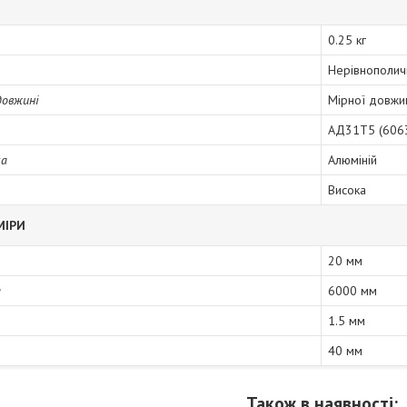
0.25 кг
Нерівнополич
довжині
Мірної довжи
АД31Т5 (606
ка
Алюміній
Висока
МІРИ
20 мм
а
6000 мм
1.5 мм
40 мм
Також в наявності: