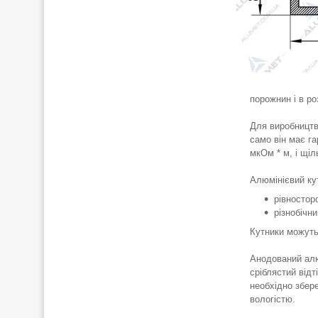
порожнин і в ро
Для виробництв
само він має га
мкОм * м, і щіл
Алюмінієвий ку
рівносторо
різнобічни
Кутники можуть 
Анодований алю
сріблястий відт
необхідно збер
вологістю.