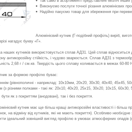
Так само в асортименті представлені безліч інших 
Виконуємо послуги точної різання алюмінієвих про
Надійно пакуємо товар для збереження при перевез
Алюмінієвий кутник (Г-подібний профіль) виріб, виг
зрізі нагадує букву «Г».
а наших кутників використовується сплав АД31. Цей сплав відноситься до
рну антикорозійну стійкість, і чудово зварюється. Сплав АД31 з термооб
ьність 2,68 г / см.кв. Твердість цього сплаву коливається в межах 60-80 
тник за формою профілю буває:
ннім (рівнополичні - наприклад: 10х10мм, 20х20, 30х30, 40х40, 45х45, 50х5
м (з різними полками - такі як: 20х10, 40х20, 25х15, 30х20, 10х15, 60х30, 5
бути як з покриттям (анодовані), так і без покриття.
мінієвий кутник має ще більш кращі антикорозійні властивості і більш 
інок, на відміну від кутників, які не мають покриття). Особливо необхідне
егти ідеальний зовнішній вигляд профілю в умовах атмосферних опадів (н