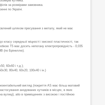
розмірів кутника.
філів за розмірами замовника.
енні по Україні.
отовлений шляхом пресування з металу, який не має
 класу середньої міцності і високої пластичності, так
робкою Т5 має досить непогану електропровідність - 0,035
НВ (по Брінеллю).
0, 60х60 і т.д.);
0х30, 80х40, 60х20, 100х40 і ін.)
презентабельний вигляд (покриття AS має більш матовий
 застосування анодованих кутників в місцях, в яких
а вулиці), або в приміщеннях з високою і постійною