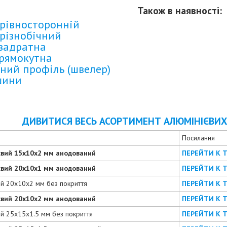
Також в наявності:
рівносторонній
різнобічний
квадратна
прямокутна
ний профіль (швелер)
шини
ДИВИТИСЯ ВЕСЬ АСОРТИМЕНТ АЛЮМІНІЄВИХ 
Посилання
євий 15х10х2 мм анодований
ПЕРЕЙТИ К 
євий 20х10х1 мм анодований
ПЕРЕЙТИ К 
ий 20х10х2 мм без покриття
ПЕРЕЙТИ К 
євий 20х10х2 мм анодований
ПЕРЕЙТИ К 
ий 25х15х1.5 мм без покриття
ПЕРЕЙТИ К 