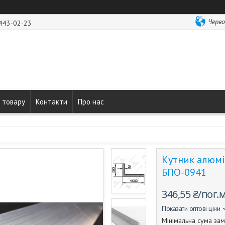
Черво
 443-02-23
 товару
Контакти
Про нас
Кутник алюмі
БПО-0941
346,55 ₴/пог.
Показати оптові ціни
Мінімальна сума зам