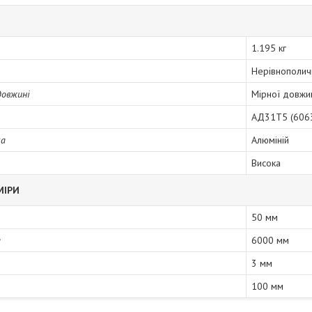
1.195 кг
Нерівнополич
довжині
Мірної довжи
АД31Т5 (606
ка
Алюміній
Висока
МІРИ
50 мм
а
6000 мм
3 мм
100 мм