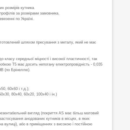
их розмірів кутника.
профілів за розмірами замовника.
везенні по Україні.
виготовлений шляхом пресування з металу, який не має
 класу середньої міцності і високої пластичності, так
робкою Т5 має досить непогану електропровідність - 0,035
НВ (по Брінеллю).
0, 60х60 і т.д.);
0х30, 80х40, 60х20, 100х40 і ін.)
презентабельний вигляд (покриття AS має більш матовий
 застосування анодованих кутників в місцях, в яких
а вулиці), або в приміщеннях з високою і постійною