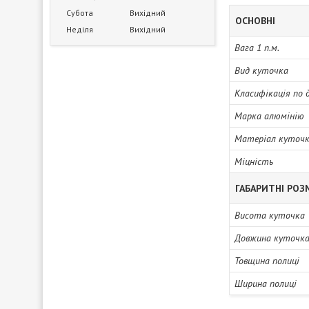
Субота
Вихідний
ОСНОВНІ
Неділя
Вихідний
Вага 1 п.м.
Вид куточка
Класифікація по 
Марка алюмінію
Матеріал куточ
Міцність
ГАБАРИТНІ РОЗ
Висота куточка
Довжина куточк
Товщина полиці
Ширина полиці