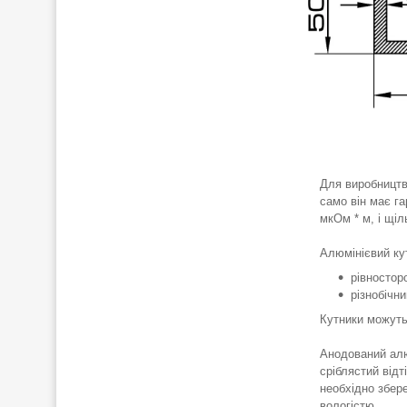
Для виробництв
само він має га
мкОм * м, і щіл
Алюмінієвий ку
рівносторо
різнобічни
Кутники можуть 
Анодований алю
сріблястий відт
необхідно збер
вологістю.