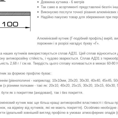
Довжина кутника - 6 метрів
Так само в асортименті представлені безліч інш
Виконуємо послуги точної різання алюмінієвих 
Надійно пакуємо товар для збереження при пере
Алюмінієвий кутник (Г-подібний профіль) виріб, 
порожнин і в розрізі нагадує букву «Г».
а наших кутників використовується сплав АД31. Цей сплав відноситься до
рну антикорозійну стійкість, і чудово зварюється. Сплав АД31 з термооб
ьність 2,68 г / см.кв. Твердість цього сплаву коливається в межах 60-80 
тник за формою профілю буває:
ннім (рівнополичні - наприклад: 10х10мм, 20х20, 30х30, 40х40, 45х45, 50х5
м (з різними полками - такі як: 20х10, 40х20, 25х15, 30х20, 10х15, 60х30, 5
бути як з покриттям (анодовані), так і без покриття.
мінієвий кутник має ще більш кращі антикорозійні властивості і більш 
інок, на відміну від кутників, які не мають покриття). Особливо необхідне
егти ідеальний зовнішній вигляд профілю в умовах атмосферних опадів (н