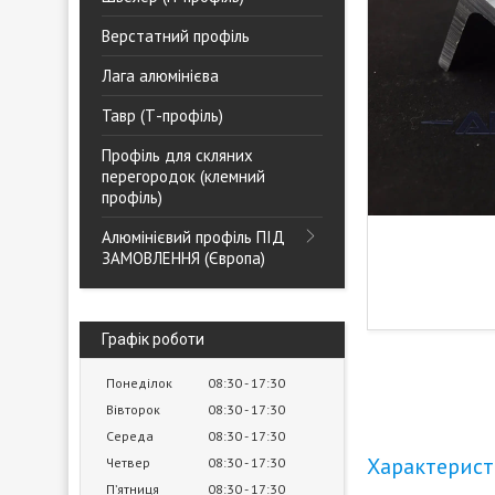
Верстатний профіль
Лага алюмінієва
Тавр (Т-профіль)
Профіль для скляних
перегородок (клемний
профіль)
Алюмінієвий профіль ПІД
ЗАМОВЛЕННЯ (Європа)
Графік роботи
Понеділок
08:30
17:30
Вівторок
08:30
17:30
Середа
08:30
17:30
Характерис
Четвер
08:30
17:30
Пʼятниця
08:30
17:30