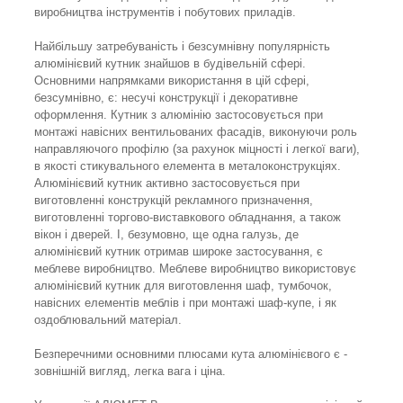
виробництва інструментів і побутових приладів.
Найбільшу затребуваність і безсумнівну популярність
алюмінієвий кутник знайшов в будівельній сфері.
Основними напрямками використання в цій сфері,
безсумнівно, є: несучі конструкції і декоративне
оформлення. Кутник з алюмінію застосовується при
монтажі навісних вентильованих фасадів, виконуючи роль
направляючого профілю (за рахунок міцності і легкої ваги),
в якості стикувального елемента в металоконструкціях.
Алюмінієвий кутник активно застосовується при
виготовленні конструкцій рекламного призначення,
виготовленні торгово-виставкового обладнання, а також
вікон і дверей. І, безумовно, ще одна галузь, де
алюмінієвий кутник отримав широке застосування, є
меблеве виробництво. Меблеве виробництво використовує
алюмінієвий кутник для виготовлення шаф, тумбочок,
навісних елементів меблів і при монтажі шаф-купе, і як
оздоблювальний матеріал.
Безперечними основними плюсами кута алюмінієвого є -
зовнішній вигляд, легка вага і ціна.