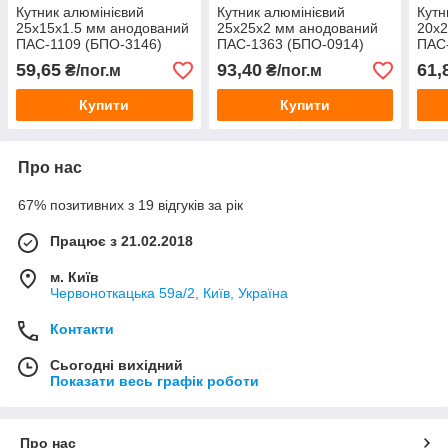
Кутник алюмінієвий
Кутник алюмінієвий
Кутн
25х15х1.5 мм анодований
25х25х2 мм анодований
20х2
ПАС-1109 (БПО-3146)
ПАС-1363 (БПО-0914)
ПАС-
59,65
93,40
61,
₴/пог.м
₴/пог.м
Купити
Купити
Про нас
67% позитивних з 19 відгуків за рік
Працює з 21.02.2018
м. Київ
Червоноткацька 59а/2, Київ, Україна
Контакти
Сьогодні вихідний
Показати весь графік роботи
Про нас