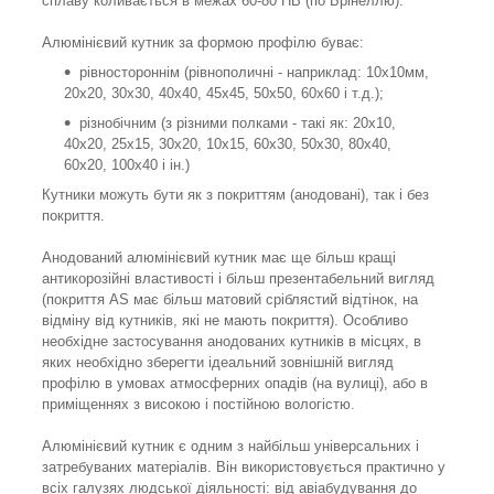
сплаву коливається в межах 60-80 НВ (по Брінеллю).
Алюмінієвий кутник за формою профілю буває:
рівностороннім (рівнополичні - наприклад: 10х10мм,
20х20, 30х30, 40х40, 45х45, 50х50, 60х60 і т.д.);
різнобічним (з різними полками - такі як: 20х10,
40х20, 25х15, 30х20, 10х15, 60х30, 50х30, 80х40,
60х20, 100х40 і ін.)
Кутники можуть бути як з покриттям (анодовані), так і без
покриття.
Анодований алюмінієвий кутник має ще більш кращі
антикорозійні властивості і більш презентабельний вигляд
(покриття AS має більш матовий сріблястий відтінок, на
відміну від кутників, які не мають покриття). Особливо
необхідне застосування анодованих кутників в місцях, в
яких необхідно зберегти ідеальний зовнішній вигляд
профілю в умовах атмосферних опадів (на вулиці), або в
приміщеннях з високою і постійною вологістю.
Алюмінієвий кутник є одним з найбільш універсальних і
затребуваних матеріалів. Він використовується практично у
всіх галузях людської діяльності: від авіабудування до