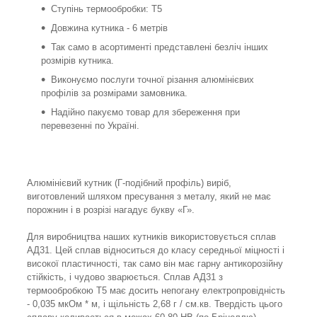
Ступінь термообробки: Т5
Довжина кутника - 6 метрів
Так само в асортименті представлені безліч інших
розмірів кутника.
Виконуємо послуги точної різання алюмінієвих
профілів за розмірами замовника.
Надійно пакуємо товар для збереження при
перевезенні по Україні.
Алюмінієвий кутник (Г-подібний профіль) виріб,
виготовлений шляхом пресування з металу, який не має
порожнин і в розрізі нагадує букву «Г».
Для виробництва наших кутників використовується сплав
АД31. Цей сплав відноситься до класу середньої міцності і
високої пластичності, так само він має гарну антикорозійну
стійкість, і чудово зварюється. Сплав АД31 з
термообробкою Т5 має досить непогану електропровідність
- 0,035 мкОм * м, і щільність 2,68 г / см.кв. Твердість цього