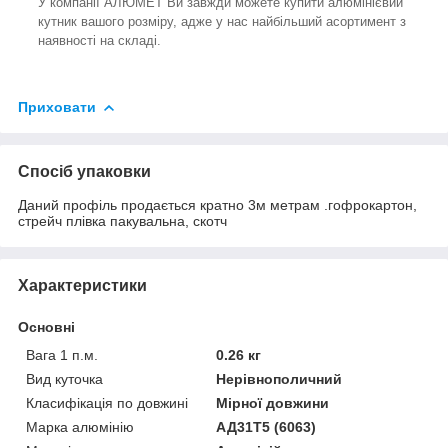
У компанії АЛЮМЕТ Ви завжди можете купити алюмінієвий
кутник вашого розміру, адже у нас найбільший асортимент з
наявності на складі.
Приховати
Спосіб упаковки
Даний профіль продається кратно 3м метрам .гофрокартон,
стрейч плівка пакувальна, скотч
Характеристики
Основні
Вага 1 п.м.
0.26 кг
Вид куточка
Нерівнополичний
Класифікація по довжині
Мірної довжини
Марка алюмінію
АД31Т5 (6063)